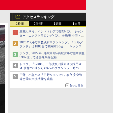
アクセスランキング
1時間
24時間
1週間
1カ月
三菱ふそう、インドネシアで新型バス「キャン
ター・エクストラロングバス」を発表 小型トラ
ックベースの観光・旅客輸送向けバス
2026年7月の車名別新車ランキング、「エルグ
ランド」は1883台で乗用車36位、「キックス」
は2591台で27位に
ホンダ、2027年3月期第1四半期決算の営業利益
5307億円で過去最高を記録
トヨタ、「GR86」一部改良 3眼カメラ採用や
MT仕様の5速から4速へのダウンシフト時の操
作性向上など
日野、小型バス「日野リエッセII」改良 安全装
備と運転支援機能を強化
もっと見る