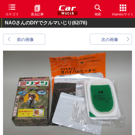
カテゴリ
過去記事
検索
Impressサイト
NAOさんのDIYでクルマいじり
(62/76)
前の画像
次の画像