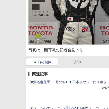
写真は、開幕戦の記者会見より
(9/9)
前の画像
関連記事
伊沢拓也選手、9月のWTCC日本ラウンドにスポッ
201
ダラーラのエンジニアが語る2014年型スーパーフ