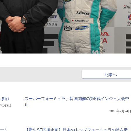
記事へ
ト参戦
スーパーフォーミュラ、韓国開催の第5戦インジェ大会中
止
3年8月2日
2013年7月24
ォーミ
【新生SF応援企画】日本のトップフォーミュラの足を数