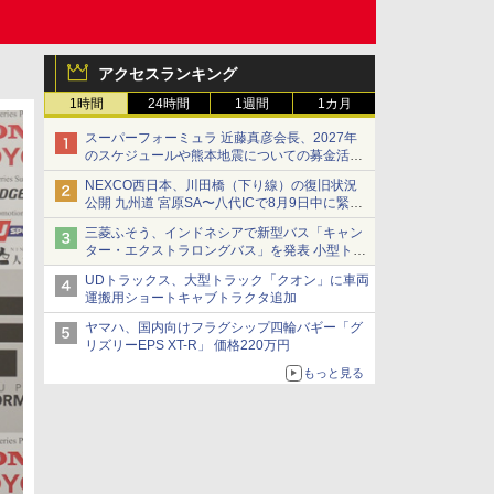
アクセスランキング
1時間
24時間
1週間
1カ月
スーパーフォーミュラ 近藤真彦会長、2027年
のスケジュールや熊本地震についての募金活動
を紹介
NEXCO西日本、川田橋（下り線）の復旧状況
公開 九州道 宮原SA〜八代ICで8月9日中に緊急
車両を通行可能に
三菱ふそう、インドネシアで新型バス「キャン
ター・エクストラロングバス」を発表 小型トラ
ックベースの観光・旅客輸送向けバス
UDトラックス、大型トラック「クオン」に車両
運搬用ショートキャブトラクタ追加
ヤマハ、国内向けフラグシップ四輪バギー「グ
リズリーEPS XT-R」 価格220万円
もっと見る