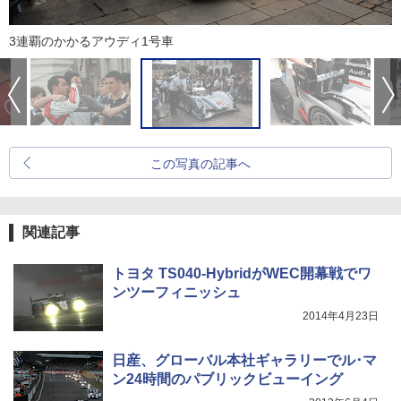
3連覇のかかるアウディ1号車
この写真の記事へ
関連記事
トヨタ TS040-HybridがWEC開幕戦でワ
ンツーフィニッシュ
2014年4月23日
日産、グローバル本社ギャラリーでル･マ
ン24時間のパブリックビューイング