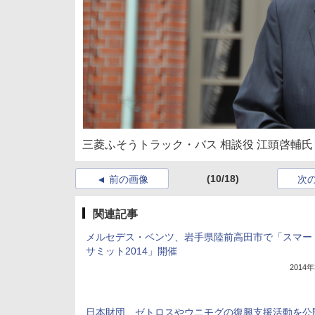
三菱ふそうトラック・バス 相談役 江頭啓輔氏
(10/18)
前の画像
次
関連記事
メルセデス・ベンツ、岩手県陸前高田市で「スマー
サミット2014」開催
2014
日本財団、ゼトロスやウニモグの復興支援活動を公