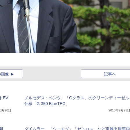
の画像
記事へ
トEV
メルセデス・ベンツ、「Gクラス」のクリーンディーゼル
仕様「G 350 BlueTEC」
年3月20日
2013年9月25
開
ダイムラー、「ウニモグ」「ゼトロス」など復興支援車両