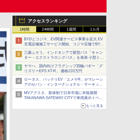
アクセスランキング
1時間
24時間
1週間
1カ月
BYDとコジマ、EV関連サービス事業を拡大 EV
充電設備施工サービス開始、コジマ店舗でBYD
車の展示・試乗イベントを強化
三菱ふそう、インドネシアで新型バス「キャン
ター・エクストラロングバス」を発表 小型トラ
ックベースの観光・旅客輸送向けバス
ヤマハ、国内向けフラグシップ四輪バギー「グ
リズリーEPS XT-R」 価格220万円
ロータス、バッテリEV「エメヤR」がマレーシ
アのセパン・インターナショナル・サーキット
のBEV最速タイムを樹立
MVアグスタ、新体制で日本市場に本格展開
TAKANAWA GATEWAY CITYで車両展示イベン
ト開催
もっと見る