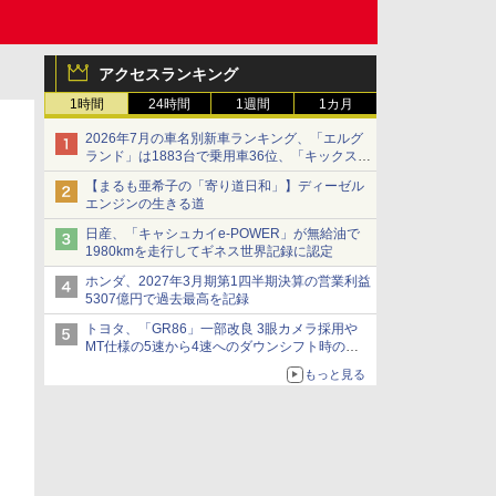
アクセスランキング
1時間
24時間
1週間
1カ月
2026年7月の車名別新車ランキング、「エルグ
ランド」は1883台で乗用車36位、「キックス」
は2591台で27位に
【まるも亜希子の「寄り道日和」】ディーゼル
エンジンの生きる道
日産、「キャシュカイe-POWER」が無給油で
1980kmを走行してギネス世界記録に認定
ホンダ、2027年3月期第1四半期決算の営業利益
5307億円で過去最高を記録
トヨタ、「GR86」一部改良 3眼カメラ採用や
MT仕様の5速から4速へのダウンシフト時の操
作性向上など
もっと見る