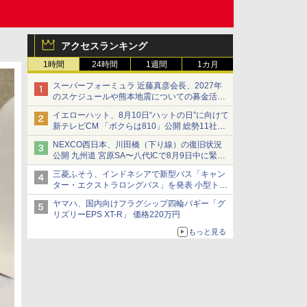
アクセスランキング
1時間
24時間
1週間
1カ月
スーパーフォーミュラ 近藤真彦会長、2027年
のスケジュールや熊本地震についての募金活動
を紹介
イエローハット、8月10日“ハットの日”に向けて
新テレビCM 「ボクらは810」公開 総勢11社
107名が参画
NEXCO西日本、川田橋（下り線）の復旧状況
公開 九州道 宮原SA〜八代ICで8月9日中に緊急
車両を通行可能に
三菱ふそう、インドネシアで新型バス「キャン
ター・エクストラロングバス」を発表 小型トラ
ックベースの観光・旅客輸送向けバス
ヤマハ、国内向けフラグシップ四輪バギー「グ
リズリーEPS XT-R」 価格220万円
もっと見る