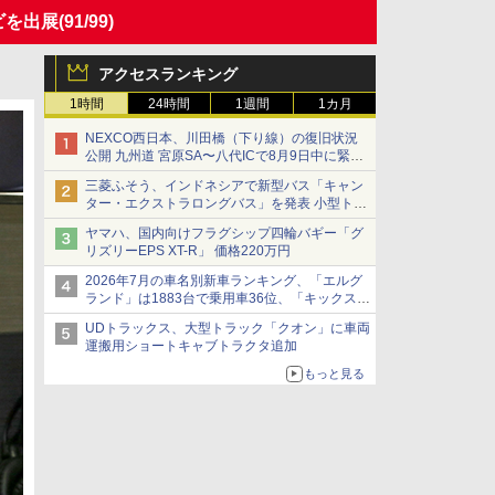
ナビを出展
(91/99)
アクセスランキング
1時間
24時間
1週間
1カ月
NEXCO西日本、川田橋（下り線）の復旧状況
公開 九州道 宮原SA〜八代ICで8月9日中に緊急
車両を通行可能に
三菱ふそう、インドネシアで新型バス「キャン
ター・エクストラロングバス」を発表 小型トラ
ックベースの観光・旅客輸送向けバス
ヤマハ、国内向けフラグシップ四輪バギー「グ
リズリーEPS XT-R」 価格220万円
2026年7月の車名別新車ランキング、「エルグ
ランド」は1883台で乗用車36位、「キックス」
は2591台で27位に
UDトラックス、大型トラック「クオン」に車両
運搬用ショートキャブトラクタ追加
もっと見る