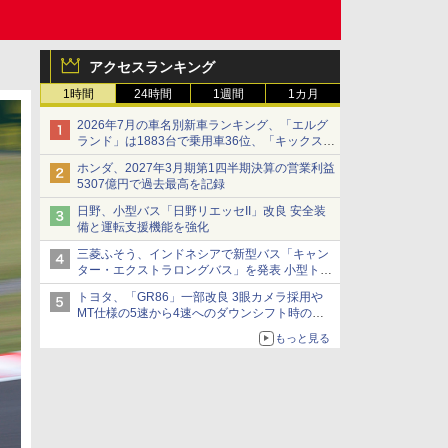
アクセスランキング
1時間
24時間
1週間
1カ月
2026年7月の車名別新車ランキング、「エルグ
ランド」は1883台で乗用車36位、「キックス」
は2591台で27位に
ホンダ、2027年3月期第1四半期決算の営業利益
5307億円で過去最高を記録
日野、小型バス「日野リエッセII」改良 安全装
備と運転支援機能を強化
三菱ふそう、インドネシアで新型バス「キャン
ター・エクストラロングバス」を発表 小型トラ
ックベースの観光・旅客輸送向けバス
トヨタ、「GR86」一部改良 3眼カメラ採用や
MT仕様の5速から4速へのダウンシフト時の操
作性向上など
もっと見る