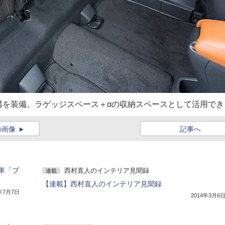
構を装備。ラゲッジスペース＋αの収納スペースとして活用でき
の画像
記事へ
車「ブ
西村直人のインテリア見聞録
連載
【連載】西村直人のインテリア見聞録
7年7月7日
2014年3月6