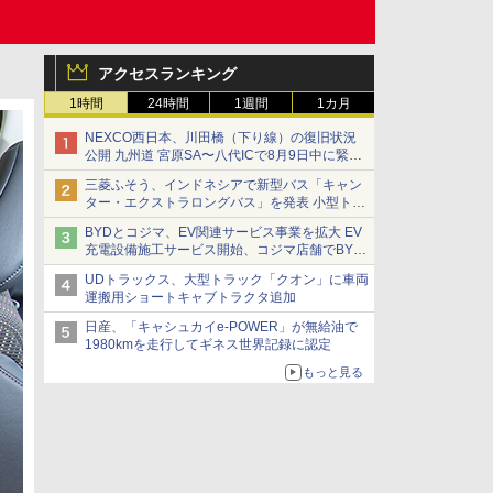
アクセスランキング
1時間
24時間
1週間
1カ月
NEXCO西日本、川田橋（下り線）の復旧状況
公開 九州道 宮原SA〜八代ICで8月9日中に緊急
車両を通行可能に
三菱ふそう、インドネシアで新型バス「キャン
ター・エクストラロングバス」を発表 小型トラ
ックベースの観光・旅客輸送向けバス
BYDとコジマ、EV関連サービス事業を拡大 EV
充電設備施工サービス開始、コジマ店舗でBYD
車の展示・試乗イベントを強化
UDトラックス、大型トラック「クオン」に車両
運搬用ショートキャブトラクタ追加
日産、「キャシュカイe-POWER」が無給油で
1980kmを走行してギネス世界記録に認定
もっと見る