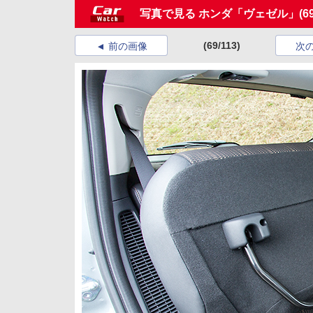
写真で見る ホンダ「ヴェゼル」
(6
(69/113)
前の画像
次