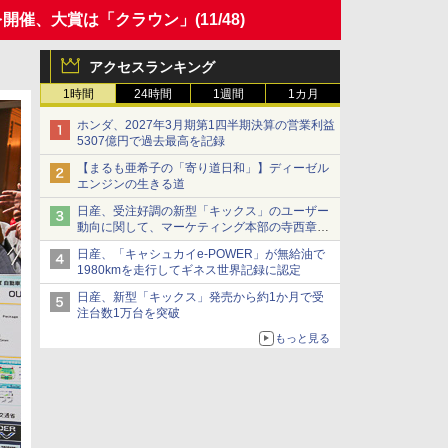
を開催、大賞は「クラウン」
(11/48)
アクセスランキング
1時間
24時間
1週間
1カ月
ホンダ、2027年3月期第1四半期決算の営業利益
5307億円で過去最高を記録
【まるも亜希子の「寄り道日和」】ディーゼル
エンジンの生きる道
日産、受注好調の新型「キックス」のユーザー
動向に関して、マーケティング本部の寺西章氏
が解説
日産、「キャシュカイe-POWER」が無給油で
1980kmを走行してギネス世界記録に認定
日産、新型「キックス」発売から約1か月で受
注台数1万台を突破
もっと見る