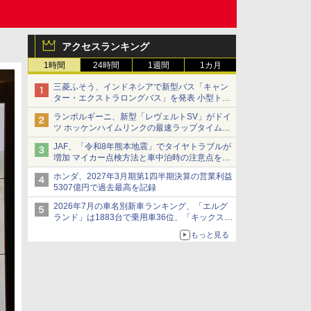
アクセスランキング
1時間
24時間
1週間
1カ月
三菱ふそう、インドネシアで新型バス「キャン
ター・エクストラロングバス」を発表 小型トラ
ックベースの観光・旅客輸送向けバス
ランボルギーニ、新型「レヴェルトSV」がドイ
ツ ホッケンハイムリンクの最速ラップタイムを
記録
JAF、「令和8年熊本地震」でタイヤトラブルが
増加 マイカー点検方法と車中泊時の注意点を呼
びかけ
ホンダ、2027年3月期第1四半期決算の営業利益
5307億円で過去最高を記録
2026年7月の車名別新車ランキング、「エルグ
ランド」は1883台で乗用車36位、「キックス」
は2591台で27位に
もっと見る