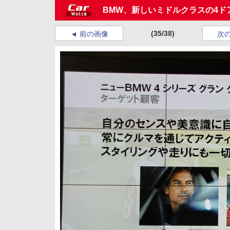
BMW、新しいミドルクラスの4ド
(35/38)
前の画像
次