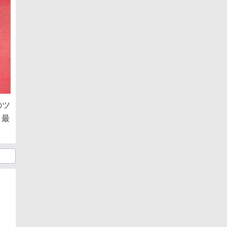
のツ
、最
日