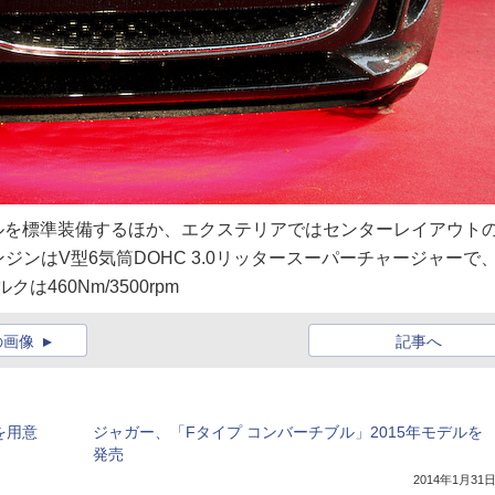
イールを標準装備するほか、エクステリアではセンターレイアウト
ンはV型6気筒DOHC 3.0リッタースーパーチャージャーで
クは460Nm/3500rpm
の画像
記事へ
を用意
ジャガー、「Fタイプ コンバーチブル」2015年モデルを
」
発売
2014年1月31