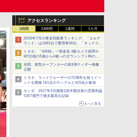
アクセスランキング
1時間
24時間
1週間
1カ月
2026年7月の車名別新車ランキング、「エルグ
ランド」は1883台で乗用車36位、「キックス」
は2591台で27位に
トヨタ、「GR86」一部改良 3眼カメラ採用や
MT仕様の5速から4速へのダウンシフト時の操
作性向上など
光岡、新型オープンカーの第3弾ティザー画像
公開
トヨタ、ランドクルーザーの75周年を祝うイベ
ントを開催 161台のランクルと425名が参加
ホンダ、2027年3月期第1四半期決算の営業利益
5307億円で過去最高を記録
もっと見る