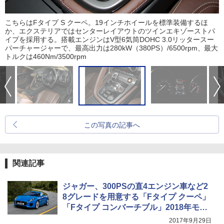
こちらはFタイプ S クーペ。19インチホイールを標準装備するほ
か、エクステリアではセンターレイアウトのツインエキゾーストパ
イプを採用する。搭載エンジンはV型6気筒DOHC 3.0リッタースー
パーチャージャーで、最高出力は280kW（380PS）/6500rpm、最大
トルクは460Nm/3500rpm
この写真の記事へ
関連記事
ジャガー、300PSの直4エンジン車など2
8グレードを用意する「Fタイプ クーペ」
「Fタイプ コンバーチブル」2018年モデ
ル
2017年9月29日