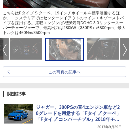
こちらはFタイプ S クーペ。19インチホイールを標準装備するほ
か、エクステリアではセンターレイアウトのツインエキゾーストパ
イプを採用する。搭載エンジンはV型6気筒DOHC 3.0リッタースー
パーチャージャーで、最高出力は280kW（380PS）/6500rpm、最大
トルクは460Nm/3500rpm
この写真の記事へ
関連記事
ジャガー、300PSの直4エンジン車など2
8グレードを用意する「Fタイプ クーペ」
「Fタイプ コンバーチブル」2018年モデ
ル
2017年9月29日