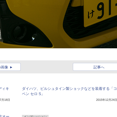
の画像
記事へ
ディキ
ダイハツ、ビルシュタイン製ショックなどを装着する「コ
」
ペン セロ S」
年7月18日
2015年12月24
京オー
インプレッション