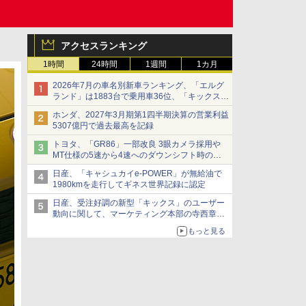
アクセスランキング
1時間
24時間
1週間
1カ月
2026年7月の車名別新車ランキング、「エルグ
ランド」は1883台で乗用車36位、「キックス」
は2591台で27位に
ホンダ、2027年3月期第1四半期決算の営業利益
5307億円で過去最高を記録
トヨタ、「GR86」一部改良 3眼カメラ採用や
MT仕様の5速から4速へのダウンシフト時の操
作性向上など
日産、「キャシュカイe-POWER」が無給油で
1980kmを走行してギネス世界記録に認定
日産、受注好調の新型「キックス」のユーザー
動向に関して、マーケティング本部の寺西章氏
が解説
もっと見る