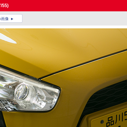
7/55)
の画像