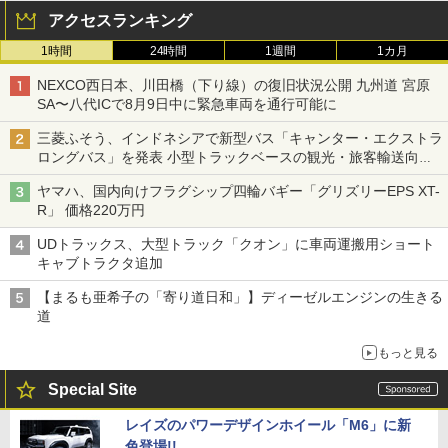
アクセスランキング
1時間
24時間
1週間
1カ月
NEXCO西日本、川田橋（下り線）の復旧状況公開 九州道 宮原
SA〜八代ICで8月9日中に緊急車両を通行可能に
三菱ふそう、インドネシアで新型バス「キャンター・エクストラ
ロングバス」を発表 小型トラックベースの観光・旅客輸送向け
バス
ヤマハ、国内向けフラグシップ四輪バギー「グリズリーEPS XT-
R」 価格220万円
UDトラックス、大型トラック「クオン」に車両運搬用ショート
キャブトラクタ追加
【まるも亜希子の「寄り道日和」】ディーゼルエンジンの生きる
道
もっと見る
Special Site
レイズのパワーデザインホイール「M6」に新
色登場!!