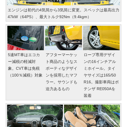
エンジンは初代の4気筒から3気筒に変更。スペックは最高出力
47kW（64PS）、最大トルク92Nm（9.4kgm）
5速MT車はエコカ
アフターマーケッ
ローブ専用デザイ
ー減税の軽減対
ト商品のようなス
ンの16インチアル
象。CVT車は免税
ポーティなデザイ
ミホイール。タイ
（100％減税）対象
ンを採用したマフ
ヤサイズは165/50
ラー。サウンドも
R16。撮影車両はポ
迫力あるもの
テンザ RE050Aを
装着