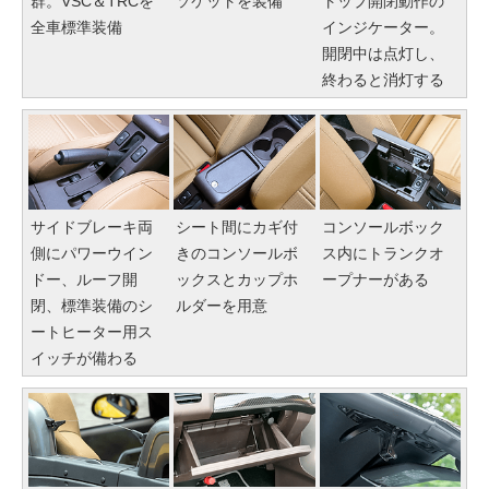
群。VSC＆TRCを
ソケットを装備
トップ開閉動作の
全車標準装備
インジケーター。
開閉中は点灯し、
終わると消灯する
サイドブレーキ両
シート間にカギ付
コンソールボック
側にパワーウイン
きのコンソールボ
ス内にトランクオ
ドー、ルーフ開
ックスとカップホ
ープナーがある
閉、標準装備のシ
ルダーを用意
ートヒーター用ス
イッチが備わる