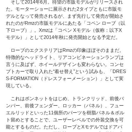
そして2014年6月。待望の市販モデルがリリースされ
た。モーターショーに展示された2タイプともに市販モ
デルとなって発売されるが、まず先行して発売が開始さ
れたのがRmzの市販モデルにあたる「コペン ローブ（以
下ローブ）」。Xmzは「コペン Xモデル（仮称：以下X
モデル）」として2014年秋に発売開始となる予定だ。
ローブのエクステリアはRmzの印象ほぼそのままだ。
特徴的なヘッドライト、リアコンビネーションランプは
言うに及ばず、ホイールデザインも変わらない。コンセ
プトカーで取り入れた“着せ替え”という試みも、「DRES
S-FORMATION（ドレスフォーメーション）」として実
現している。
これはボンネットをはじめ、トランクリッド、前後バ
ンパー、前後フェンダー、ロッカー（パネル）、フュー
エルリッドといった11個所のパーツを樹脂パネル＆ボル
ト留めとすることで、ユーザーレベルでの外装交換を可
能とするものだ。ただし、ローブとXモデルではドアパ