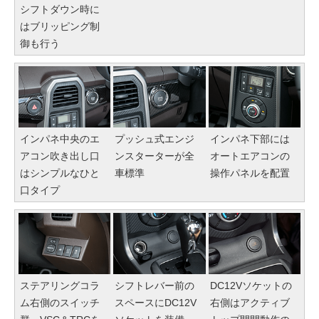
シフトダウン時に
はブリッピング制
御も行う
インパネ中央のエ
プッシュ式エンジ
インパネ下部には
アコン吹き出し口
ンスターターが全
オートエアコンの
はシンプルなひと
車標準
操作パネルを配置
口タイプ
ステアリングコラ
シフトレバー前の
DC12Vソケットの
ム右側のスイッチ
スペースにDC12V
右側はアクティブ