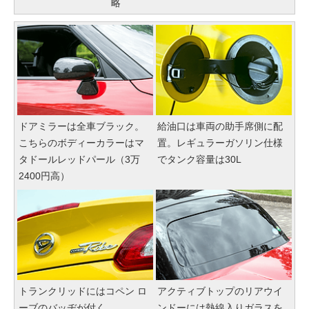
略
ドアミラーは全車ブラック。
給油口は車両の助手席側に配
こちらのボディーカラーはマ
置。レギュラーガソリン仕様
タドールレッドパール（3万
でタンク容量は30L
2400円高）
トランクリッドにはコペン ロ
アクティブトップのリアウイ
ーブのバッヂが付く
ンドーには熱線入りガラスを