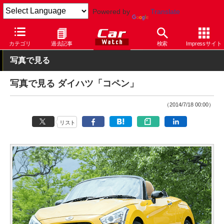
Powered by
Translate
Car Watch
自動車
ダイハツ
コペン
カテゴリ
過去記事
検索
Impressサイト
写真で見る
写真で見る ダイハツ「コペン」
（2014/7/18 00:00）
リスト