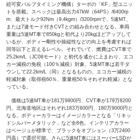
続可変バルブタイミング機構）ターボの「KF」型ユニッ
トを搭載。スペックは最高出力47kW（64PS）/6400rp
m、最大トルク92Nm（9.4kgm）/3200rpmで、5速MT、
または7速モード付きCVTとの組み合わせとなる。車両
重量は5速MT車で850kgと初代より20kgほどアップして
いるが、ボディー剛性や操縦性などの向上を考慮すれば
同等以下と言えるレベル。それでいて、燃費はCVT車で
25.2km/L（JC08モード）と初代を遙かに上まわり、エコ
カー減税の免税（100％減税）対象。5速MT車は若干ダ
ウンして22.2km/L（同）となるものの、エコカー減税の
軽減対象（取得税60％、重量税50％それぞれ軽減）とな
っている。
価格は5速MT車が181万9800円、CVT車が179万8200
円。北海道地区はそれぞれ183万600円、180万9000円と
なる。ボディーカラーはイメージカラーとなる「リキッ
ドシルバーメタリック」など全8色。インテリアカラー
はベージュが標準で、ブラックをオプション（3万2400
円高）で選択可能。さらに5速MT車にはスーパーLSDが