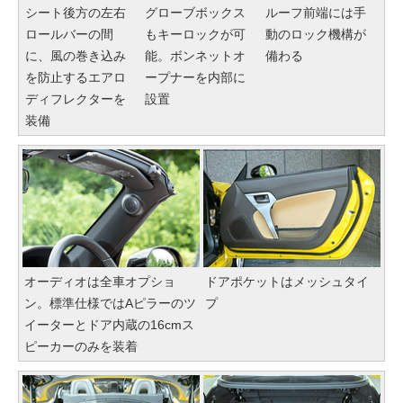
シート後方の左右
グローブボックス
ルーフ前端には手
ロールバーの間
もキーロックが可
動のロック機構が
に、風の巻き込み
能。ボンネットオ
備わる
を防止するエアロ
ープナーを内部に
ディフレクターを
設置
装備
オーディオは全車オプショ
ドアポケットはメッシュタイ
ン。標準仕様ではAピラーのツ
プ
イーターとドア内蔵の16cmス
ピーカーのみを装着