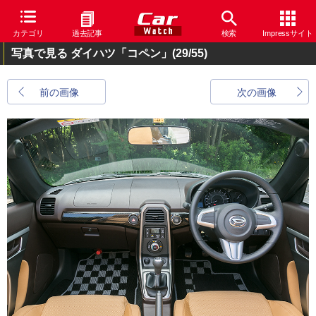
カテゴリ
過去記事
検索
Impressサイト
写真で見る ダイハツ「コペン」
(29/55)
前の画像
次の画像