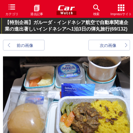
カテゴリ
過去記事
検索
Impressサイト
【特別企画】ガルーダ・インドネシア航空で自動車関連企
業の進出著しいインドネシアへ1泊3日の弾丸旅行
(69/132)
前の画像
次の画像