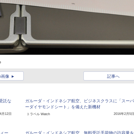
る
の画像
記事へ
受託な
ガルーダ・インドネシア航空、ビジネスクラスに「スーパ
ーダイヤモンドシート」を備えた新機材
年4月12日
2016年2月5
トラベル Watch
ティー
ガルーダ・インドネシア航空、無料受託手荷物の許容量を