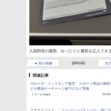
入国関係の書類。ゆったりと書類を記入でき
(25/132)
前の画像
次
関連記事
ガルーダ・インドネシア航空、スポーツ用品の無料
どや燃油サーチャージ値下げなど実施
2016
トラベル Watch
アヤナリゾート、「リンバジンバラン バリ」内に