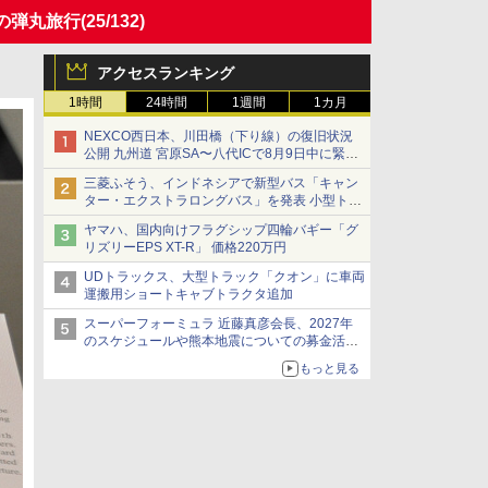
の弾丸旅行
(25/132)
アクセスランキング
1時間
24時間
1週間
1カ月
NEXCO西日本、川田橋（下り線）の復旧状況
公開 九州道 宮原SA〜八代ICで8月9日中に緊急
車両を通行可能に
三菱ふそう、インドネシアで新型バス「キャン
ター・エクストラロングバス」を発表 小型トラ
ックベースの観光・旅客輸送向けバス
ヤマハ、国内向けフラグシップ四輪バギー「グ
リズリーEPS XT-R」 価格220万円
UDトラックス、大型トラック「クオン」に車両
運搬用ショートキャブトラクタ追加
スーパーフォーミュラ 近藤真彦会長、2027年
のスケジュールや熊本地震についての募金活動
を紹介
もっと見る