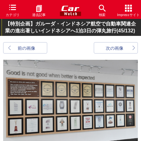
カテゴリ
過去記事
検索
Impressサイト
【特別企画】ガルーダ・インドネシア航空で自動車関連企
業の進出著しいインドネシアへ1泊3日の弾丸旅行
(45/132)
前の画像
次の画像