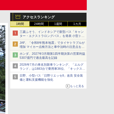
アクセスランキング
1時間
24時間
1週間
1カ月
三菱ふそう、インドネシアで新型バス「キャン
ター・エクストラロングバス」を発表 小型トラ
ックベースの観光・旅客輸送向けバス
JAF、「令和8年熊本地震」でタイヤトラブルが
増加 マイカー点検方法と車中泊時の注意点を呼
びかけ
ホンダ、2027年3月期第1四半期決算の営業利益
5307億円で過去最高を記録
2026年7月の車名別新車ランキング、「エルグ
ランド」は1883台で乗用車36位、「キックス」
は2591台で27位に
日野、小型バス「日野リエッセII」改良 安全装
備と運転支援機能を強化
もっと見る