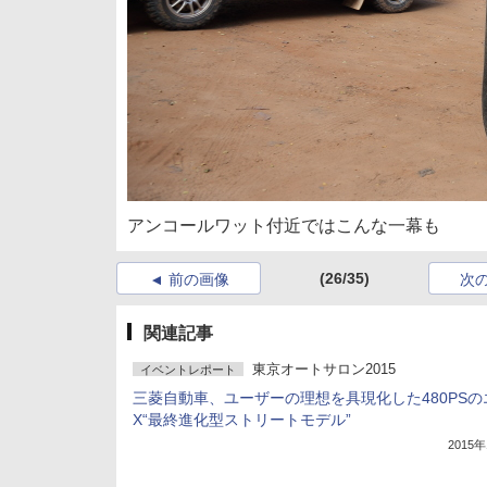
アンコールワット付近ではこんな一幕も
(26/35)
前の画像
次
関連記事
東京オートサロン2015
イベントレポート
三菱自動車、ユーザーの理想を具現化した480PSの
X“最終進化型ストリートモデル”
2015