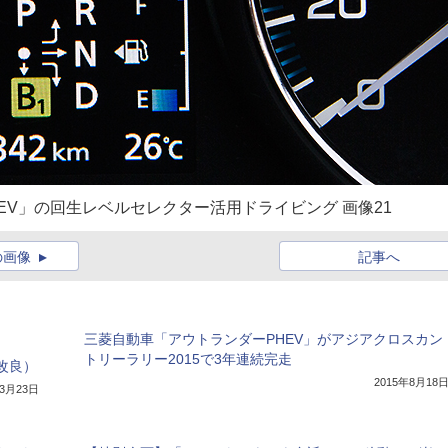
EV」の回生レベルセレクター活用ドライビング 画像21
の画像
記事へ
三菱自動車「アウトランダーPHEV」がアジアクロスカン
トリーラリー2015で3年連続完走
改良）
2015年8月18
年3月23日