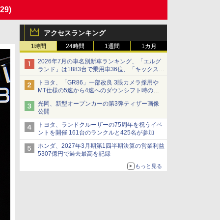
/29)
アクセスランキング
1時間
24時間
1週間
1カ月
2026年7月の車名別新車ランキング、「エルグ
ランド」は1883台で乗用車36位、「キックス」
は2591台で27位に
トヨタ、「GR86」一部改良 3眼カメラ採用や
MT仕様の5速から4速へのダウンシフト時の操
作性向上など
光岡、新型オープンカーの第3弾ティザー画像
公開
トヨタ、ランドクルーザーの75周年を祝うイベ
ントを開催 161台のランクルと425名が参加
ホンダ、2027年3月期第1四半期決算の営業利益
5307億円で過去最高を記録
もっと見る