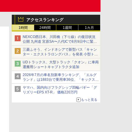
アクセスランキング
1時間
24時間
1週間
1カ月
NEXCO西日本、川田橋（下り線）の復旧状況
公開 九州道 宮原SA〜八代ICで8月9日中に緊急
車両を通行可能に
三菱ふそう、インドネシアで新型バス「キャン
ター・エクストラロングバス」を発表 小型トラ
ックベースの観光・旅客輸送向けバス
UDトラックス、大型トラック「クオン」に車両
運搬用ショートキャブトラクタ追加
2026年7月の車名別新車ランキング、「エルグ
ランド」は1883台で乗用車36位、「キックス」
は2591台で27位に
ヤマハ、国内向けフラグシップ四輪バギー「グ
リズリーEPS XT-R」 価格220万円
もっと見る