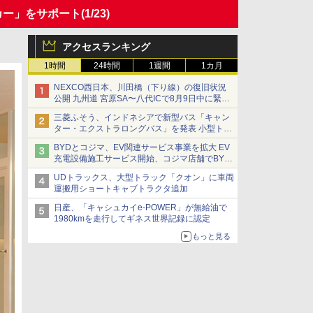
カー」をサポート
(1/23)
アクセスランキング
1時間
24時間
1週間
1カ月
NEXCO西日本、川田橋（下り線）の復旧状況
公開 九州道 宮原SA〜八代ICで8月9日中に緊急
車両を通行可能に
三菱ふそう、インドネシアで新型バス「キャン
ター・エクストラロングバス」を発表 小型トラ
ックベースの観光・旅客輸送向けバス
BYDとコジマ、EV関連サービス事業を拡大 EV
充電設備施工サービス開始、コジマ店舗でBYD
車の展示・試乗イベントを強化
UDトラックス、大型トラック「クオン」に車両
運搬用ショートキャブトラクタ追加
日産、「キャシュカイe-POWER」が無給油で
1980kmを走行してギネス世界記録に認定
もっと見る