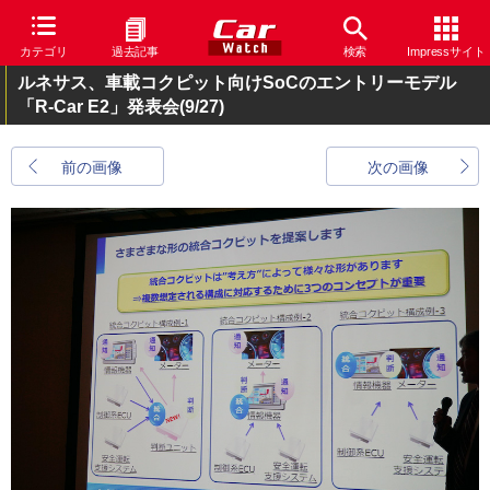
カテゴリ
過去記事
検索
Impressサイト
ルネサス、車載コクピット向けSoCのエントリーモデル
「R-Car E2」発表会
(9/27)
前の画像
次の画像