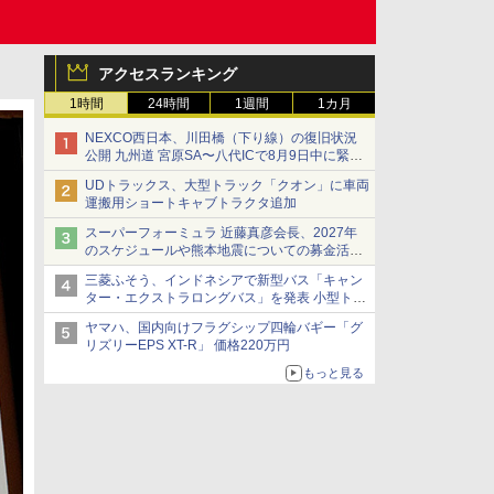
アクセスランキング
1時間
24時間
1週間
1カ月
NEXCO西日本、川田橋（下り線）の復旧状況
公開 九州道 宮原SA〜八代ICで8月9日中に緊急
車両を通行可能に
UDトラックス、大型トラック「クオン」に車両
運搬用ショートキャブトラクタ追加
スーパーフォーミュラ 近藤真彦会長、2027年
のスケジュールや熊本地震についての募金活動
を紹介
三菱ふそう、インドネシアで新型バス「キャン
ター・エクストラロングバス」を発表 小型トラ
ックベースの観光・旅客輸送向けバス
ヤマハ、国内向けフラグシップ四輪バギー「グ
リズリーEPS XT-R」 価格220万円
もっと見る