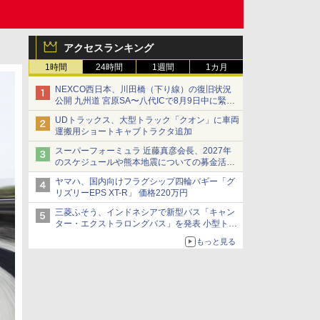
アクセスランキング
1時間
24時間
1週間
1カ月
NEXCO西日本、川田橋（下り線）の復旧状況
公開 九州道 宮原SA〜八代ICで8月9日中に緊急
車両を通行可能に
UDトラックス、大型トラック「クオン」に車両
運搬用ショートキャブトラクタ追加
スーパーフォーミュラ 近藤真彦会長、2027年
のスケジュールや熊本地震についての募金活動
を紹介
ヤマハ、国内向けフラグシップ四輪バギー「グ
リズリーEPS XT-R」 価格220万円
三菱ふそう、インドネシアで新型バス「キャン
ター・エクストラロングバス」を発表 小型トラ
ックベースの観光・旅客輸送向けバス
もっと見る