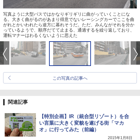
写真ように大型バスではかなりギリギリに曲がっていくことにな
る。大きく曲がるのがあまり得意でないレーシングカーでここを曲
がれとかいわれたら途方に暮れそうだ。ただ、みんながそれを分か
っているようで、順序だてて止まる、通過するを繰り返しており、
運転マナーはわるくないように思えた
この写真の記事へ
関連記事
【特別企画】IR（統合型リゾート）を合
い言葉に大きく変貌を遂げる街「マカ
オ」に行ってみた（前編）
2015年1月8日