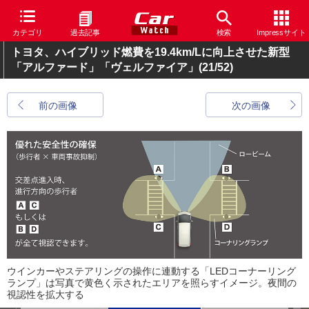
カテゴリ
過去記事
検索
Impressサイト
トヨタ、ハイブリッド燃費を19.4km/Lに向上させた新型
「アルファード」「ヴェルファイア」
(21/52)
前の画像
次の画像
ウインカーやステアリングの操作に連動する「LEDコーナーリング
ランプ」は写真で黄色く示されたエリアを照らすイメージ。夜間の
視認性を拡大する