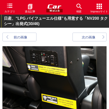
カテゴリ
過去記事
検索
Impressサイト
日産、“LPG バイフューエル仕様”も用意する「NV200 タク
シー」出発式
(30/46)
前の画像
次の画像