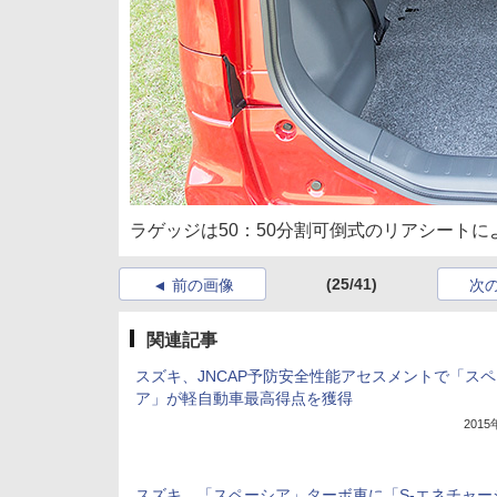
ラゲッジは50：50分割可倒式のリアシート
(25/41)
前の画像
次
関連記事
スズキ、JNCAP予防安全性能アセスメントで「ス
ア」が軽自動車最高得点を獲得
201
スズキ、「スペーシア」ターボ車に「S-エネチャー