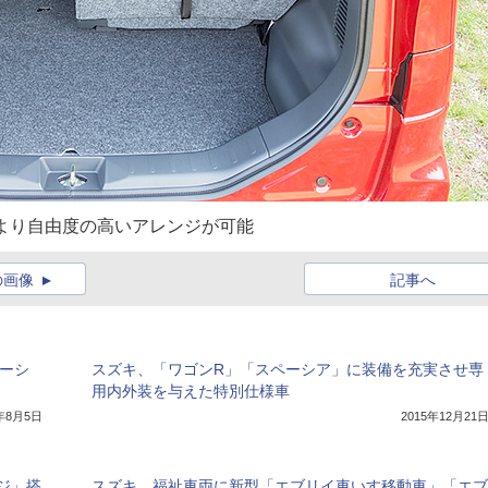
により自由度の高いアレンジが可能
の画像
記事へ
ペーシ
スズキ、「ワゴンR」「スペーシア」に装備を充実させ専
用内外装を与えた特別仕様車
5年8月5日
2015年12月21
ジ」搭
スズキ、福祉車両に新型「エブリイ車いす移動車」「エブ