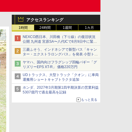
アクセスランキング
1時間
24時間
1週間
1カ月
NEXCO西日本、川田橋（下り線）の復旧状況
公開 九州道 宮原SA〜八代ICで8月9日中に緊急
車両を通行可能に
三菱ふそう、インドネシアで新型バス「キャン
ター・エクストラロングバス」を発表 小型トラ
ックベースの観光・旅客輸送向けバス
ヤマハ、国内向けフラグシップ四輪バギー「グ
リズリーEPS XT-R」 価格220万円
UDトラックス、大型トラック「クオン」に車両
運搬用ショートキャブトラクタ追加
ホンダ、2027年3月期第1四半期決算の営業利益
5307億円で過去最高を記録
もっと見る