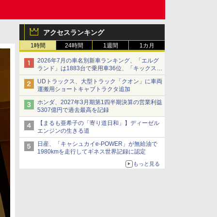
アクセスランキング
1時間
24時間
1週間
1カ月
2026年7月の車名別新車ランキング、「エルグ
ランド」は1883台で乗用車36位、「キックス」
は2591台で27位に
UDトラックス、大型トラック「クオン」に車両
運搬用ショートキャブトラクタ追加
ホンダ、2027年3月期第1四半期決算の営業利益
5307億円で過去最高を記録
【まるも亜希子の「寄り道日和」】ディーゼル
エンジンの生きる道
日産、「キャシュカイe-POWER」が無給油で
1980kmを走行してギネス世界記録に認定
もっと見る