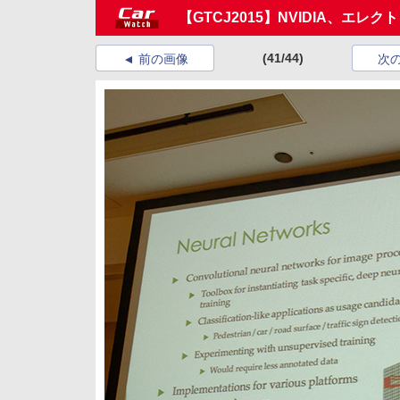
【GTCJ2015】NVIDIA、
(41/44)
前の画像
次