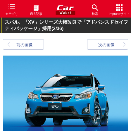
カテゴリ
過去記事
検索
Impressサイト
スバル、「XV」シリーズ大幅改良で「アドバンスドセイフ
ティパッケージ」採用
(2/36)
前の画像
次の画像