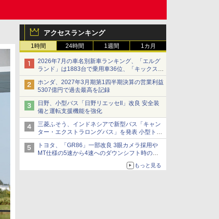
アクセスランキング
1時間
24時間
1週間
1カ月
2026年7月の車名別新車ランキング、「エルグ
ランド」は1883台で乗用車36位、「キックス」
は2591台で27位に
ホンダ、2027年3月期第1四半期決算の営業利益
5307億円で過去最高を記録
日野、小型バス「日野リエッセII」改良 安全装
備と運転支援機能を強化
三菱ふそう、インドネシアで新型バス「キャン
ター・エクストラロングバス」を発表 小型トラ
ックベースの観光・旅客輸送向けバス
トヨタ、「GR86」一部改良 3眼カメラ採用や
MT仕様の5速から4速へのダウンシフト時の操
作性向上など
もっと見る