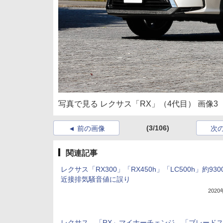
写真で見る レクサス「RX」（4代目） 画像3
(3/106)
前の画像
次
関連記事
レクサス「RX300」「RX450h」「LC500h」約93
近接排気騒音値に誤り
202
レクサス、「RX」マイナーチェンジ。「ブレード