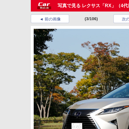
写真で見る レクサス「RX」（4代
(3/106)
前の画像
次