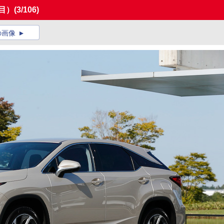
目）
(3/106)
の画像