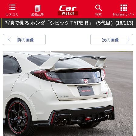
カテゴリ
過去記事
検索
Impressサイト
写真で見る ホンダ「シビック TYPE R」（5代目）
(16/113)
前の画像
次の画像