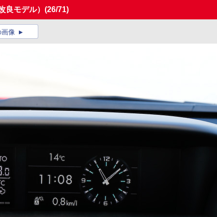
年改良モデル）
(26/71)
の画像