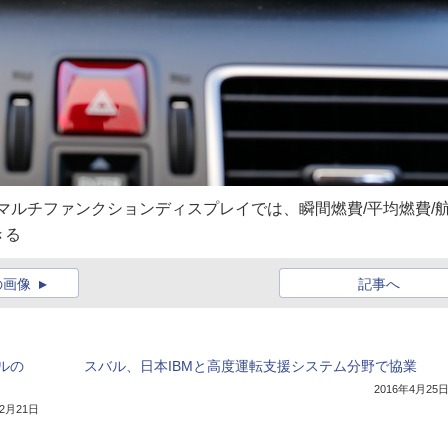
のマルチファンクションディスプレイでは、瞬間燃費/平均燃費/
きる
の画像
記事へ
ルの
スバル、日本IBMと高度運転支援システム分野で協業
2016年4月25
年2月21日