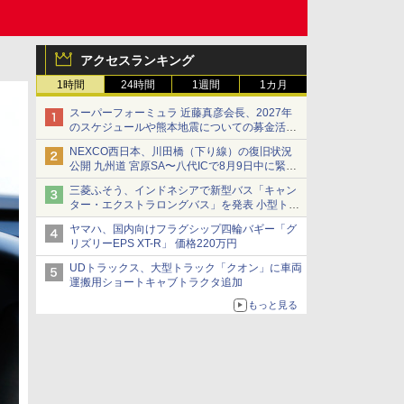
アクセスランキング
1時間
24時間
1週間
1カ月
スーパーフォーミュラ 近藤真彦会長、2027年
のスケジュールや熊本地震についての募金活動
を紹介
NEXCO西日本、川田橋（下り線）の復旧状況
公開 九州道 宮原SA〜八代ICで8月9日中に緊急
車両を通行可能に
三菱ふそう、インドネシアで新型バス「キャン
ター・エクストラロングバス」を発表 小型トラ
ックベースの観光・旅客輸送向けバス
ヤマハ、国内向けフラグシップ四輪バギー「グ
リズリーEPS XT-R」 価格220万円
UDトラックス、大型トラック「クオン」に車両
運搬用ショートキャブトラクタ追加
もっと見る