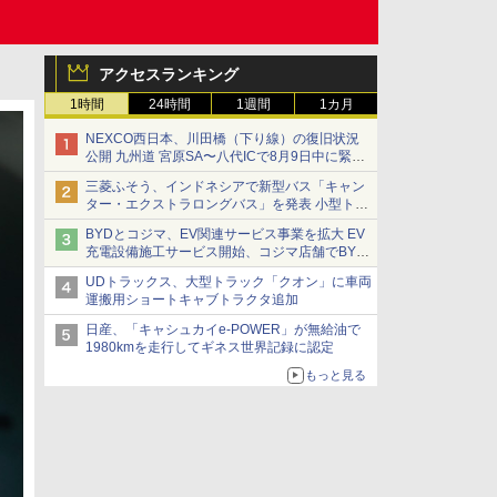
アクセスランキング
1時間
24時間
1週間
1カ月
NEXCO西日本、川田橋（下り線）の復旧状況
公開 九州道 宮原SA〜八代ICで8月9日中に緊急
車両を通行可能に
三菱ふそう、インドネシアで新型バス「キャン
ター・エクストラロングバス」を発表 小型トラ
ックベースの観光・旅客輸送向けバス
BYDとコジマ、EV関連サービス事業を拡大 EV
充電設備施工サービス開始、コジマ店舗でBYD
車の展示・試乗イベントを強化
UDトラックス、大型トラック「クオン」に車両
運搬用ショートキャブトラクタ追加
日産、「キャシュカイe-POWER」が無給油で
1980kmを走行してギネス世界記録に認定
もっと見る