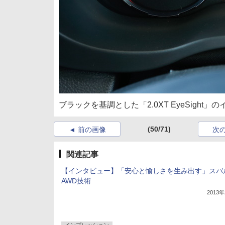
ブラックを基調とした「2.0XT EyeSigh
(50/71)
前の画像
次
関連記事
【インタビュー】「安心と愉しさを生み出す」スバ
AWD技術
2013