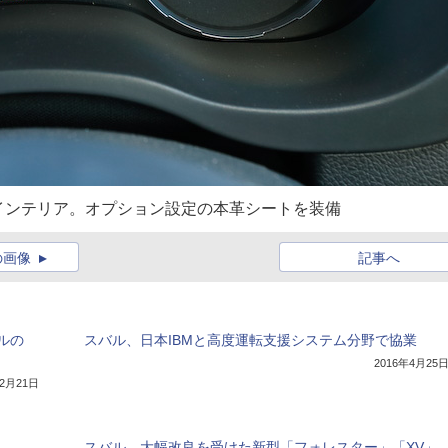
t」のインテリア。オプション設定の本革シートを装備
の画像
記事へ
ルの
スバル、日本IBMと高度運転支援システム分野で協業
2016年4月25
年2月21日
スバル、大幅改良を受けた新型「フォレスター」「XV」