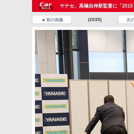
ヤナセ、高橋由伸新監督に「2015
(22/25)
前の画像
次