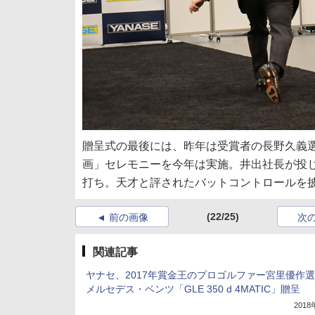
贈呈式の最後には、昨年は受賞者の長野久義
画」セレモニーを今年は実施。井出社長が投
打ち。天才と評されたバットコントロールを
(22/25)
前の画像
次
関連記事
ヤナセ、2017年賞金王のプロゴルファー宮里優作
メルセデス・ベンツ「GLE 350 d 4MATIC」贈呈
201