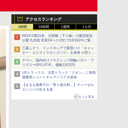
アクセスランキング
1時間
24時間
1週間
1カ月
NEXCO西日本、川田橋（下り線）の復旧状況
公開 九州道 宮原SA〜八代ICで8月9日中に緊急
車両を通行可能に
三菱ふそう、インドネシアで新型バス「キャン
ター・エクストラロングバス」を発表 小型トラ
ックベースの観光・旅客輸送向けバス
ヤマハ、国内向けフラグシップ四輪バギー「グ
リズリーEPS XT-R」 価格220万円
UDトラックス、大型トラック「クオン」に車両
運搬用ショートキャブトラクタ追加
【まるも亜希子の「寄り道日和」】ディーゼル
エンジンの生きる道
もっと見る