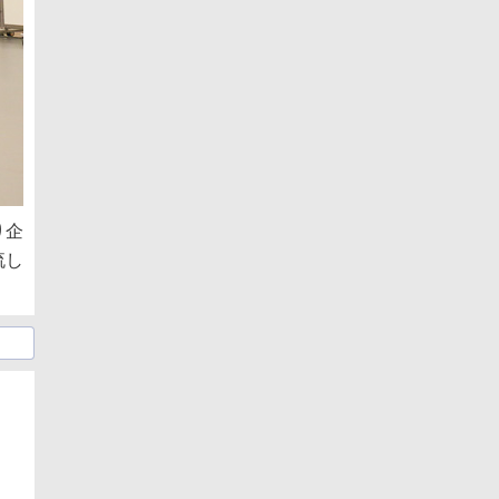
り企
流し
日