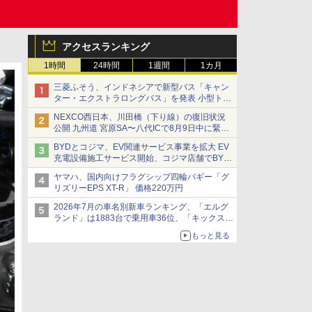
アクセスランキング
1時間
24時間
1週間
1カ月
三菱ふそう、インドネシアで新型バス「キャン
ター・エクストラロングバス」を発表 小型トラ
ックベースの観光・旅客輸送向けバス
NEXCO西日本、川田橋（下り線）の復旧状況
公開 九州道 宮原SA〜八代ICで8月9日中に緊急
車両を通行可能に
BYDとコジマ、EV関連サービス事業を拡大 EV
充電設備施工サービス開始、コジマ店舗でBYD
車の展示・試乗イベントを強化
ヤマハ、国内向けフラグシップ四輪バギー「グ
リズリーEPS XT-R」 価格220万円
2026年7月の車名別新車ランキング、「エルグ
ランド」は1883台で乗用車36位、「キックス」
は2591台で27位に
もっと見る