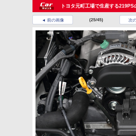
トヨタ元町工場で生産する219PS
(25/45)
前の画像
次