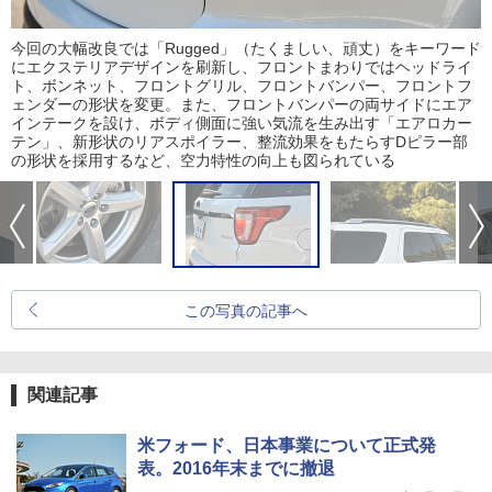
今回の大幅改良では「Rugged」（たくましい、頑丈）をキーワード
にエクステリアデザインを刷新し、フロントまわりではヘッドライ
ト、ボンネット、フロントグリル、フロントバンパー、フロントフ
ェンダーの形状を変更。また、フロントバンパーの両サイドにエア
インテークを設け、ボディ側面に強い気流を生み出す「エアロカー
テン」、新形状のリアスポイラー、整流効果をもたらすDピラー部
の形状を採用するなど、空力特性の向上も図られている
この写真の記事へ
関連記事
米フォード、日本事業について正式発
表。2016年末までに撤退