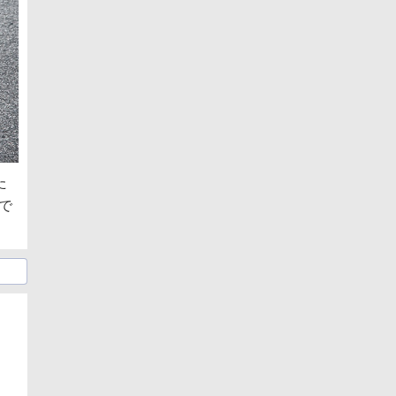
た
比で
日