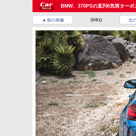
BMW、370PSの直列6気筒ター
(5/61)
前の画像
次