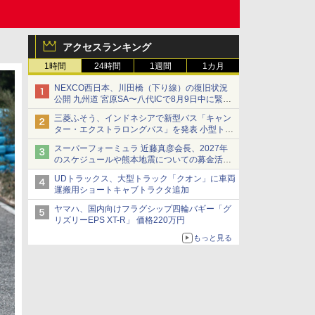
アクセスランキング
1時間
24時間
1週間
1カ月
NEXCO西日本、川田橋（下り線）の復旧状況
公開 九州道 宮原SA〜八代ICで8月9日中に緊急
車両を通行可能に
三菱ふそう、インドネシアで新型バス「キャン
ター・エクストラロングバス」を発表 小型トラ
ックベースの観光・旅客輸送向けバス
スーパーフォーミュラ 近藤真彦会長、2027年
のスケジュールや熊本地震についての募金活動
を紹介
UDトラックス、大型トラック「クオン」に車両
運搬用ショートキャブトラクタ追加
ヤマハ、国内向けフラグシップ四輪バギー「グ
リズリーEPS XT-R」 価格220万円
もっと見る