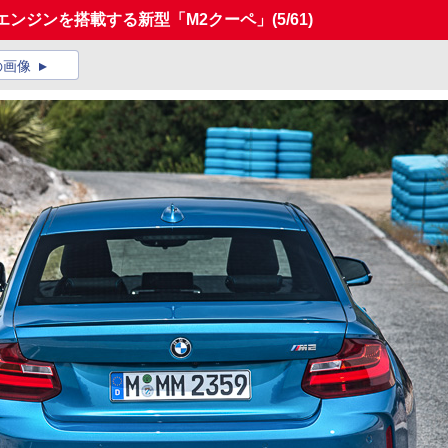
ボエンジンを搭載する新型「M2クーペ」
(5/61)
の画像