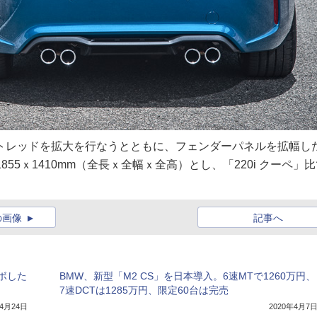
のトレッドを拡大を行なうとともに、フェンダーパネルを拡幅し
55ｘ1410mm（全長ｘ全幅ｘ全高）とし、「220i クーペ」
の画像
記事へ
ラボした
BMW、新型「M2 CS」を日本導入。6速MTで1260万円、
7速DCTは1285万円、限定60台は完売
年4月24日
2020年4月7