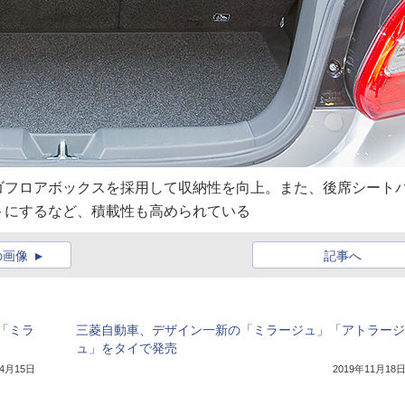
ゴフロアボックスを採用して収納性を向上。また、後席シート
トにするなど、積載性も高められている
の画像
記事へ
「ミラ
三菱自動車、デザイン一新の「ミラージュ」「アトラージ
ュ」をタイで発売
年4月15日
2019年11月18