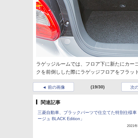
ラゲッジルームでは、フロア下に新たにカー
クを前倒しした際にラゲッジフロアをフラッ
(19/30)
前の画像
次
関連記事
三菱自動車、ブラックパーツで仕立てた特別仕様車
ージュ BLACK Edition」
2021