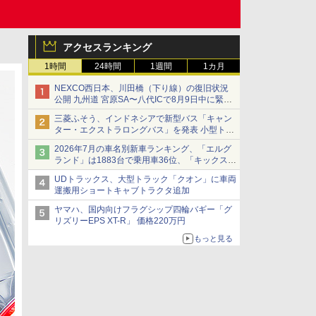
アクセスランキング
1時間
24時間
1週間
1カ月
NEXCO西日本、川田橋（下り線）の復旧状況
公開 九州道 宮原SA〜八代ICで8月9日中に緊急
車両を通行可能に
三菱ふそう、インドネシアで新型バス「キャン
ター・エクストラロングバス」を発表 小型トラ
ックベースの観光・旅客輸送向けバス
2026年7月の車名別新車ランキング、「エルグ
ランド」は1883台で乗用車36位、「キックス」
は2591台で27位に
UDトラックス、大型トラック「クオン」に車両
運搬用ショートキャブトラクタ追加
ヤマハ、国内向けフラグシップ四輪バギー「グ
リズリーEPS XT-R」 価格220万円
もっと見る