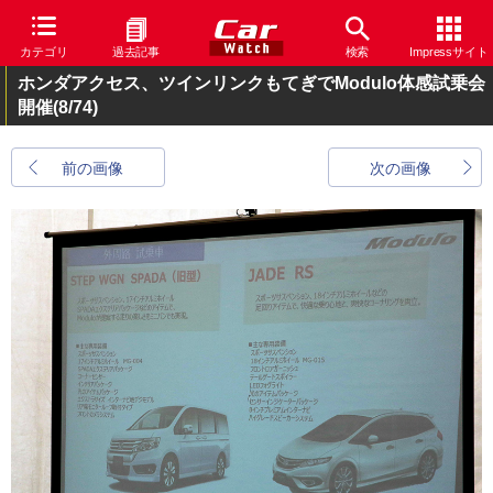
カテゴリ
過去記事
検索
Impressサイト
ホンダアクセス、ツインリンクもてぎでModulo体感試乗会
開催
(8/74)
前の画像
次の画像