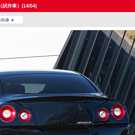
（試作車）
(14/54)
の画像