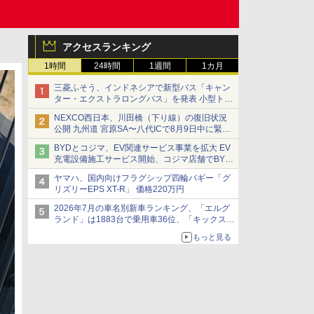
アクセスランキング
1時間
24時間
1週間
1カ月
三菱ふそう、インドネシアで新型バス「キャン
ター・エクストラロングバス」を発表 小型トラ
ックベースの観光・旅客輸送向けバス
NEXCO西日本、川田橋（下り線）の復旧状況
公開 九州道 宮原SA〜八代ICで8月9日中に緊急
車両を通行可能に
BYDとコジマ、EV関連サービス事業を拡大 EV
充電設備施工サービス開始、コジマ店舗でBYD
車の展示・試乗イベントを強化
ヤマハ、国内向けフラグシップ四輪バギー「グ
リズリーEPS XT-R」 価格220万円
2026年7月の車名別新車ランキング、「エルグ
ランド」は1883台で乗用車36位、「キックス」
は2591台で27位に
もっと見る