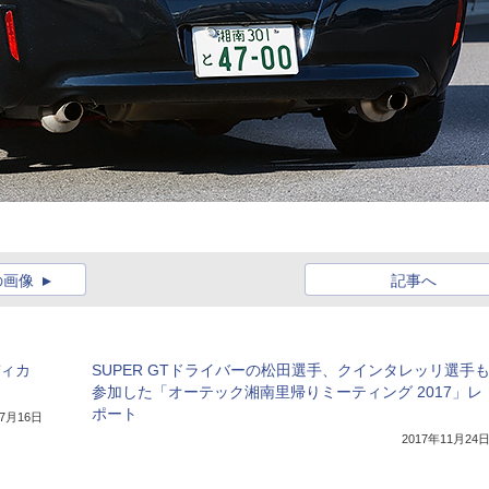
の画像
記事へ
ディカ
SUPER GTドライバーの松田選手、クインタレッリ選手
参加した「オーテック湘南里帰りミーティング 2017」レ
ポート
年7月16日
2017年11月24