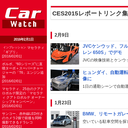
CES2015レポートリンク集
2月9日
2016年2月1日
JVCケンウッド、フ
インプレッション
マセラティ
「ギブリ」
レン 650S」でデモ
[2016/02/01]
JVCの映像技術とケン
ボルボ、“60シリーズ”に直
噴ターボ＋スーパーチャー
ヒュンダイ、自動運転
ジャーの「T6」エンジン追
加
像に
[2016/02/01]
1日の通勤シーンで自動
マセラティ、25台のクアト
ロポルテ限定の「マセラテ
ィ クアトロポルテ オーナー
シップキャンペーン」
1月23日
[2016/02/01]
BMW、リモートガレ
サンコー、赤外線LED付き
のカメラ2個で前後を同時
空いている駐車空間を探
撮影できるドラレコ
[2016/02/01]