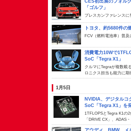
CES初出展のフォルク
「ゴルフ」
プレスカンファレンスに登
トヨタ、約5680件
FCV（燃料電池車）普
消費電力10Wで1TFL
SoC「Tegra X1」
クルマにTegraが複数
ロニクス担当も能力に期
1月5日
NVIDIA、デジタ
SoC「Tegra X1」を
1TFLOPSとTegra
「DRIVE CX」、ADA
アウディ、BMW、メ