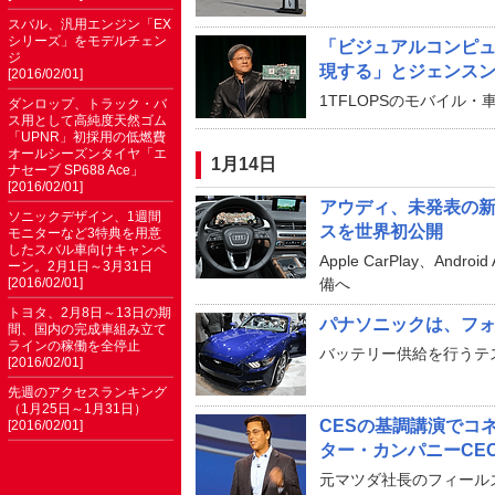
スバル、汎用エンジン「EX
シリーズ」をモデルチェン
「ビジュアルコンピ
ジ
現する」とジェンスン・
[2016/02/01]
1TFLOPSのモバイル・車
ダンロップ、トラック・バ
ス用として高純度天然ゴム
「UPNR」初採用の低燃費
オールシーズンタイヤ「エ
1月14日
ナセーブ SP688 Ace」
[2016/02/01]
アウディ、未発表の新
ソニックデザイン、1週間
スを世界初公開
モニターなど3特典を用意
したスバル車向けキャンペ
Apple CarPlay、A
ーン。2月1日～3月31日
[2016/02/01]
備へ
トヨタ、2月8日～13日の期
パナソニックは、フォー
間、国内の完成車組み立て
ラインの稼働を全停止
バッテリー供給を行うテ
[2016/02/01]
先週のアクセスランキング
（1月25日～1月31日）
CESの基調講演でコ
[2016/02/01]
ター・カンパニーCE
元マツダ社長のフィール