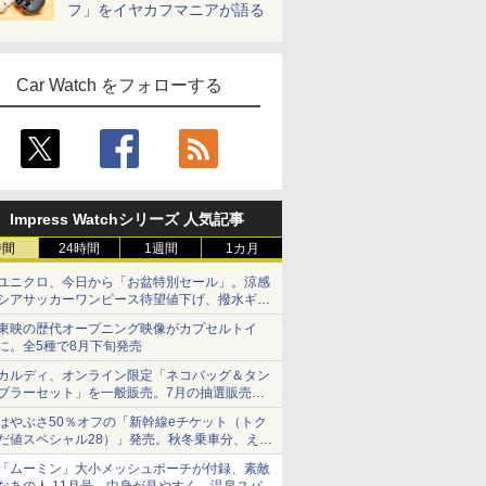
フ」をイヤカフマニアが語る
Car Watch をフォローする
Impress Watchシリーズ 人気記事
時間
24時間
1週間
1カ月
ユニクロ、今日から「お盆特別セール」。涼感
シアサッカーワンピース待望値下げ、撥水ギア
ショーツは1990円に
東映の歴代オープニング映像がカプセルトイ
に。全5種で8月下旬発売
カルディ、オンライン限定「ネコバッグ＆タン
ブラーセット」を一般販売。7月の抽選販売の
当選無効分
はやぶさ50％オフの「新幹線eチケット（トク
だ値スペシャル28）」発売。秋冬乗車分、えき
ねっと限定
「ムーミン」大小メッシュポーチが付録、素敵