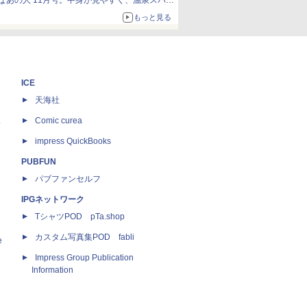
なあの人 11月号。中身が見やすく、温泉スパに
も使える
もっと見る
ICE
天海社
ス
Comic curea
impress QuickBooks
PUBFUN
パブファンセルフ
IPGネットワーク
TシャツPOD pTa.shop
カスタム写真集POD fabli
e
Impress Group Publication
Information