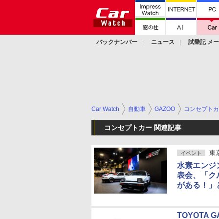
バックナンバー
ニュース
試乗記 メ
カスタム
Car Watch
自動車
GAZOO
コンセプトカ
コンセプトカー 関連記事
東
イベント
水素エンジ
表会、「ク
がある！」
TOYOTA 