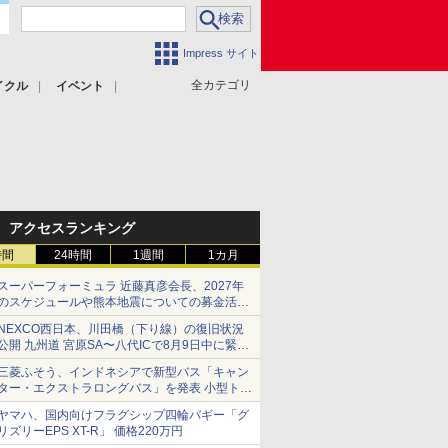
Impress サイト
全カテゴリ
イクル
イベント
アクセスランキング
時間
24時間
1週間
1カ月
スーパーフォーミュラ 近藤真彦会長、2027年
のスケジュールや熊本地震についての募金活動
を紹介
NEXCO西日本、川田橋（下り線）の復旧状況
公開 九州道 宮原SA〜八代ICで8月9日中に緊急
車両を通行可能に
三菱ふそう、インドネシアで新型バス「キャン
ター・エクストラロングバス」を発表 小型トラ
ックベースの観光・旅客輸送向けバス
ヤマハ、国内向けフラグシップ四輪バギー「グ
リズリーEPS XT-R」 価格220万円