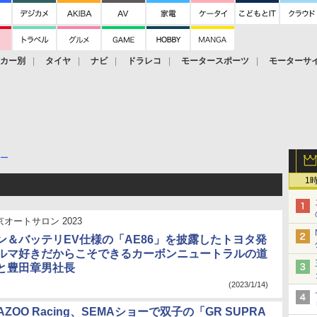
ーカー別
タイヤ
ナビ
ドラレコ
モータースポーツ
モーターサ
ー
1
京オートサロン 2023
ン＆バッテリEV仕様の「AE86」を披露したトヨタ発
ルマ好きだからこそできるカーボンニュートラルの道
と豊田章男社長
(2023/1/14)
GAZOO Racing、SEMAショーで双子の「GR SUPRA