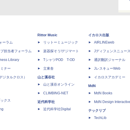
Rittor Music
イカロス出版
dフォーラム
リットーミュージック
AIRLINEweb
ップ担当者フォーラム
楽器探そう!デジマート
Jディフェンスニュー
ness Library
TシャツPOD T-OD
通訳翻訳ジャーナル
セミナー
立東舎
JレスキューWeb
 X（デジタルクロス）
山と溪谷社
イカロスアカデミー
山と溪谷オンライン
MdN
CLIMBING-NET
MdN Books
ブックス
近代科学社
MdN Design Interactiv
ing
近代科学社Digital
テックリブ
TechLib