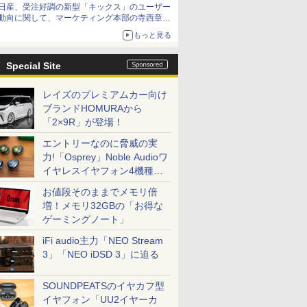
日産、受注好調の新型「キックス」のユーザー
動向に関して、マーケティング本部の寺西章氏
が解説
もっと見る
Special Site
レイズのプレミアムカー向け
ブランドHOMURAから
「2×9R」が登場！
エントリーなのに脅威の実
力!「Osprey」Noble Audioワ
イヤレスイヤフォン4機種を
一気に聴く
お値段そのままでメモリ倍
増！メモリ32GBの「お得な
ゲーミングノート」
iFi audio主力「NEO Stream
3」「NEO iDSD 3」に迫る
SOUNDPEATSのイヤカフ型
イヤフォン「UU2イヤーカ