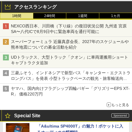
アクセスランキング
1時間
24時間
1週間
1カ月
NEXCO西日本、川田橋（下り線）の復旧状況公開 九州道 宮原
SA〜八代ICで8月9日中に緊急車両を通行可能に
スーパーフォーミュラ 近藤真彦会長、2027年のスケジュールや
熊本地震についての募金活動を紹介
UDトラックス、大型トラック「クオン」に車両運搬用ショート
キャブトラクタ追加
三菱ふそう、インドネシアで新型バス「キャンター・エクストラ
ロングバス」を発表 小型トラックベースの観光・旅客輸送向け
バス
ヤマハ、国内向けフラグシップ四輪バギー「グリズリーEPS XT-
R」 価格220万円
もっと見る
Special Site
「A&ultima SP4000T」の魅力！ポケットに入