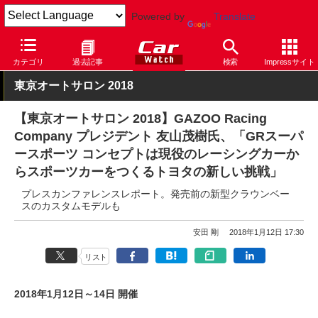
Powered by
Translate
Car Watch
イベント
東京オートサロン
カテゴリ
過去記事
検索
Impressサイト
東京オートサロン 2018
【東京オートサロン 2018】GAZOO Racing
Company プレジデント 友山茂樹氏、「GRスーパ
ースポーツ コンセプトは現役のレーシングカーか
らスポーツカーをつくるトヨタの新しい挑戦」
プレスカンファレンスレポート。発売前の新型クラウンベー
スのカスタムモデルも
安田 剛
2018年1月12日 17:30
リスト
2018年1月12日～14日 開催