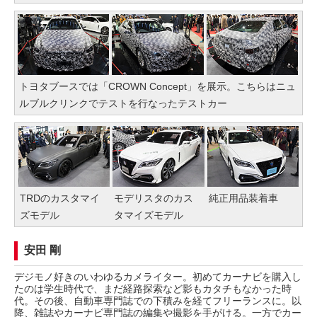
トヨタブースでは「CROWN Concept」を展示。こちらはニュ
ルブルクリンクでテストを行なったテストカー
TRDのカスタマイ
モデリスタのカス
純正用品装着車
ズモデル
タマイズモデル
安田 剛
デジモノ好きのいわゆるカメライター。初めてカーナビを購入し
たのは学生時代で、まだ経路探索など影もカタチもなかった時
代。その後、自動車専門誌での下積みを経てフリーランスに。以
降、雑誌やカーナビ専門誌の編集や撮影を手がける。一方でカー