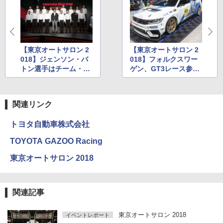
【東京オートサロン 2
【東京オートサロン 2
018】ジェンソン・バ
018】フォルクスワー
トン選手はチーム・ク
ゲン、GT3レース参戦
ニミツからSUPER GT
スタイルのパサートや
に参戦。ホンダモータ
レストアしたタイプ2
ースポーツ活動計画発
など展示
関連リンク
表会
トヨタ自動車株式会社
TOYOTA GAZOO Racing
東京オートサロン 2018
関連記事
東京オートサロン 2018
イベントレポート