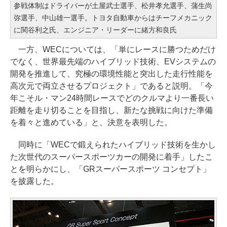
参戦体制はドライバーが土屋武士選手、松井孝允選手、蒲生尚
弥選手、中山雄一選手。トヨタ自動車からはチーフメカニック
に関谷利之氏、エンジニア・リーダーに緒方和良氏
一方、WECについては、「単にレースに勝つためだけ
でなく、世界最先端のハイブリッド技術、EVシステムの
開発を推進して、究極の環境性能と突出した走行性能を
高次元で両立させるプロジェクト」であると説明。「今
年こそル・マン24時間レースでどのクルマより一番長い
距離を走り切ることを目指し、新たな挑戦に向けた準備
を着々と進めている」と、決意を表明した。
同時に「WECで鍛えられたハイブリッド技術を生かし
た次世代のスーパースポーツカーの開発に着手」したこ
とを明らかにし、「GRスーパースポーツ コンセプト」
を披露した。