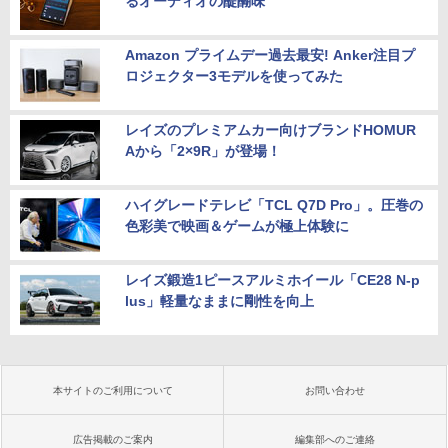
るオーディオの醍醐味
Amazon プライムデー過去最安! Anker注目プ
ロジェクター3モデルを使ってみた
レイズのプレミアムカー向けブランドHOMUR
Aから「2×9R」が登場！
ハイグレードテレビ「TCL Q7D Pro」。圧巻の
色彩美で映画＆ゲームが極上体験に
レイズ鍛造1ピースアルミホイール「CE28 N-p
lus」軽量なままに剛性を向上
本サイトのご利用について
お問い合わせ
広告掲載のご案内
編集部へのご連絡