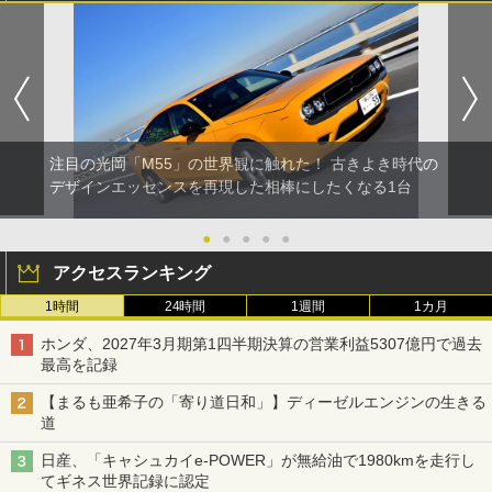
注目の光岡「M55」の世界観に触れた！ 古きよき時代の
デザインエッセンスを再現した相棒にしたくなる1台
●
●
●
●
●
アクセスランキング
1時間
24時間
1週間
1カ月
ホンダ、2027年3月期第1四半期決算の営業利益5307億円で過去
最高を記録
【まるも亜希子の「寄り道日和」】ディーゼルエンジンの生きる
道
日産、「キャシュカイe-POWER」が無給油で1980kmを走行し
てギネス世界記録に認定