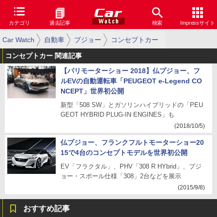
カテゴリ
過去記事
検索
Impressサイト
Car Watch
自動車
プジョー
コンセプトカー
コンセプトカー 関連記事
【パリモーターショー 2018】仏プジョー、フ
ルEVの自動運転車「PEUGEOT e-Legend CO
NCEPT」世界初公開
新型「508 SW」とガソリンハイブリッドの「PEU
GEOT HYBRID PLUG-IN ENGINES」も
(2018/10/5)
仏プジョー、フランクフルトモーターショー20
15で4台のコンセプトモデルを世界初公開
EV「フラクタル」、PHV「308 R HYbrid」、プジ
ョー・スポール仕様「308」2台などを展示
(2015/9/8)
おすすめ記事