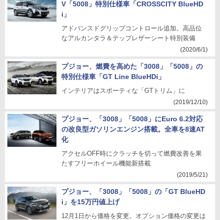
V「5008」特別仕様車「CROSSCITY BlueHD
i」
アドバンスドグリップコントロール追加。高品位
なアルカンタラ＆テップレザーシート特別装備
(2020/6/1)
プジョー、燃費を高めた「3008」「5008」の
特別仕様車「GT Line BlueHDi」
インテリアはスポーティな「GTトリム」に
(2019/12/10)
プジョー、「3008」「5008」にEuro 6.2対応
の改良型ガソリンエンジン搭載。全車を8速AT
化
アクセルOFF時にクラッチを切って燃費改善を果
たすフリーホイール機能新搭載
(2019/5/21)
プジョー、「3008」「5008」の「GT BlueHD
i」を15万円値上げ
12月1日から価格を変更。オプション価格の変更は