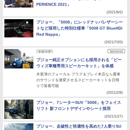
PERIENCE 2021」
(2021/9/2)
プジョー、「5008」にレッドナッパレザーシー
トなど採用した特別仕様車「5008 GT BlueHDi
Red Nappa」
(2021/7/20)
トピック
プジョー純正オプションにも採用される「ビー
ウィズ車種専用スピーカーキット」を体感
木更津のフォーカル プラグ＆プレイ本店なら愛車
のサウンドを激変させるスピーカーキットを日帰
りで装着可能
(2021/2/9)
プジョー、7シーターSUV「5008」をフェイス
リフト 新フロントデザインやシート採用
(2021/1/27)
プジョー、走破性と快適性を高めた7人乗りSU