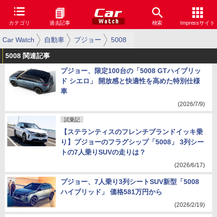
カテゴリ
過去記事
検索
Impressサイト
Car Watch
自動車
プジョー
5008
5008 関連記事
プジョー、限定100台の「5008 GTハイブリッ
ド シエロ」 開放感と快適性を高めた特別仕様
車
(2026/7/9)
試乗記
【ステランティスのフレンチブランドイッキ乗
り】プジョーのフラグシップ「5008」 3列シー
トの7人乗りSUVの走りは？
(2026/6/17)
プジョー、7人乗り3列シートSUV新型「5008
ハイブリッド」 価格581万円から
(2026/2/19)