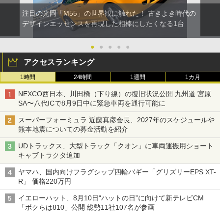
注目の光岡「M55」の世界観に触れた！ 古きよき時代の
デザインエッセンスを再現した相棒にしたくなる1台
●
●
●
●
●
アクセスランキング
1時間
24時間
1週間
1カ月
NEXCO西日本、川田橋（下り線）の復旧状況公開 九州道 宮原
SA〜八代ICで8月9日中に緊急車両を通行可能に
スーパーフォーミュラ 近藤真彦会長、2027年のスケジュールや
熊本地震についての募金活動を紹介
UDトラックス、大型トラック「クオン」に車両運搬用ショート
キャブトラクタ追加
ヤマハ、国内向けフラグシップ四輪バギー「グリズリーEPS XT-
R」 価格220万円
イエローハット、8月10日“ハットの日”に向けて新テレビCM
「ボクらは810」公開 総勢11社107名が参画